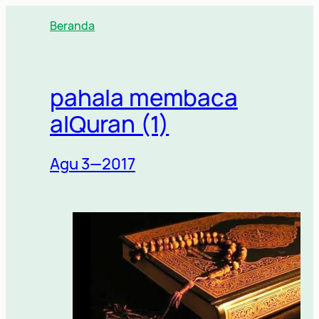
Lewati
Beranda
ke
konten
pahala membaca
alQuran (1)
Agu 3—2017