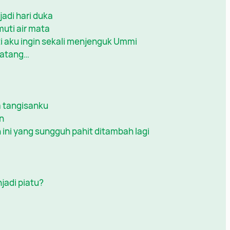
adi hari duka
muti air mata
i aku ingin sekali menjenguk Ummi
datang…
a tangisanku
n
 ini yang sungguh pahit ditambah lagi
jadi piatu?