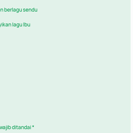
on berlagu sendu
kan lagu Ibu
wajib ditandai
*