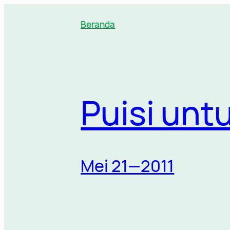
Lewati
ke
Beranda
konten
Puisi unt
Mei 21—2011