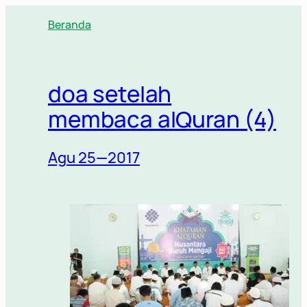
Lewati
Beranda
ke
konten
doa setelah
membaca alQuran (4)
Agu 25—2017