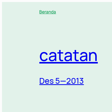
Lewati
ke
Beranda
konten
catatan
Des 5—2013