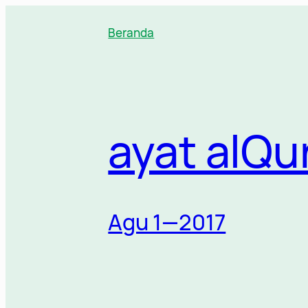
Lewati
ke
Beranda
konten
ayat alQu
Agu 1—2017