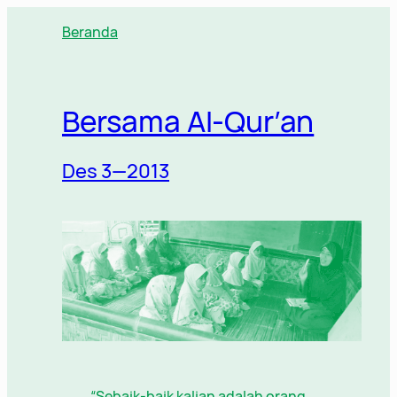
Lewati
Beranda
ke
konten
Bersama Al-Qur’an
Des 3—2013
“Sebaik-baik kalian adalah orang