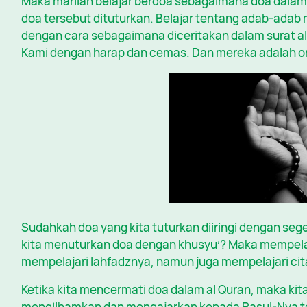
Maka marilah belajar berdoa sebagaimana doa dalam 
doa tersebut dituturkan. Belajar tentang adab-adab
dengan cara sebagaimana diceritakan dalam surat al
Kami dengan harap dan cemas. Dan mereka adalah or
Sudahkah doa yang kita tuturkan diiringi dengan s
kita menuturkan doa dengan khusyu’? Maka mempelaj
mempelajari lahfadznya, namun juga mempelajari cit
Ketika kita mencermati doa dalam al Quran, maka kit
mengilhamkan dan mengajarkan kepada Rasul-Nya t