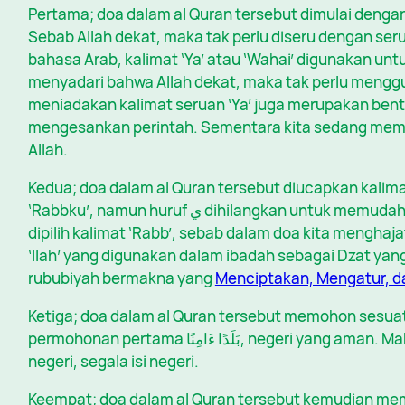
Pertama; doa dalam al Quran tersebut dimulai dengan panggilan ‘Rabb (
Sebab Allah dekat, maka tak perlu diseru dengan ser
bahasa Arab, kalimat ‘Ya’ atau ‘Wahai’ digunakan u
menyadari bahwa Allah dekat, maka tak perlu menggun
meniadakan kalimat seruan ‘Ya’ juga merupakan bent
mengesankan perintah. Sementara kita sedang mem
Allah.
Kedua; doa dalam al Quran tersebut diucapkan kalimat ‘Rabb (رَبِّ)’. Aslinya ‘Rabb
‘Rabbku’, namun huruf ي dihilangkan untuk memudahkan pengucapan. Artinya tetap sama. Dan
dipilih kalimat ‘Rabb’, sebab dalam doa kita mengha
‘Ilah’ yang digunakan dalam ibadah sebagai Dzat yan
rububiyah bermakna yang
Menciptakan, Mengatur, d
Ketiga; doa dalam al Quran tersebut memohon sesu
permohonan pertama بَلَدًا ءَامِنًا, negeri yang aman. Maknanya adalah keamanan bagi seluruh
negeri, segala isi negeri.
Keempat; doa dalam al Quran tersebut kemudian me