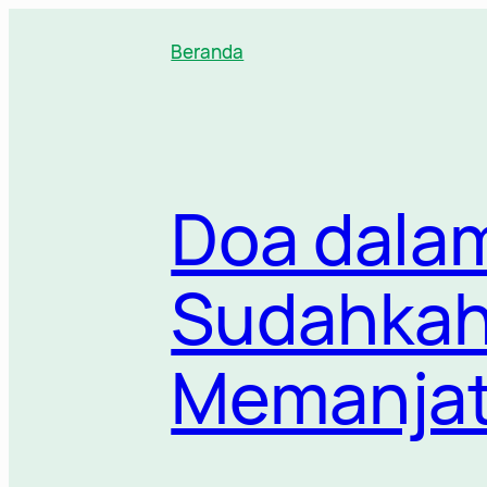
Lewati
ke
Beranda
konten
Doa dalam
Sudahkah
Memanja