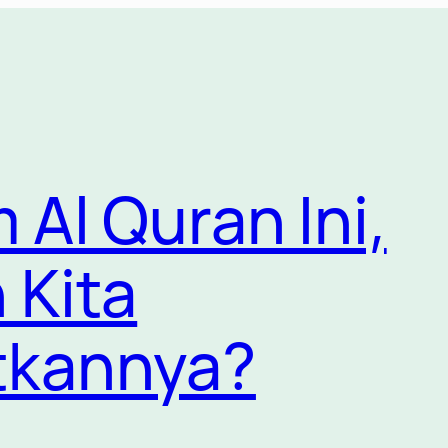
 Al Quran Ini,
 Kita
tkannya?