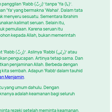
رَبِّ)’ tanpa ‘Ya (يا)’.
uan ‘Ya’ yang bermakna ‘Wahai’. Dalam tata
ntuk menyeru sesuatu. Sementara Ibrahim
akan kalimat seruan. Selain itu,
uk pemuliaan. Karena seruan itu
ohon kepada Allah, bukan memerintah
i (ربّي)’ atau
jatkan penjaminan Allah. Berbeda dengan
g kita sembah. Adapun ‘Rabb’ dalam tauhid
an Menjamin
.
atu yang umum dahulu. Dengan
minta rezeki setelah meminta keamanan.