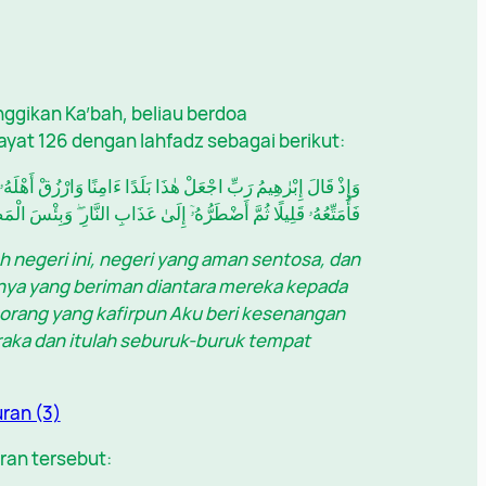
nggikan Ka’bah, beliau berdoa
ayat 126 dengan lahfadz sebagai berikut:
وَإِذْ قَالَ إِبْرٰهِيمُ رَبِّ اجْعَلْ هٰذَا بَلَدًا ءَامِنًا وَارْزُقْ أَهْلَه
فَأُمَتِّعُهُۥ قَلِيلًا ثُمَّ أَضْطَرُّهُۥٓ إِلَىٰ عَذَابِ النَّارِ ۖ وَبِئْسَ الْم
ah negeri ini, negeri yang aman sentosa, dan
nya yang beriman diantara mereka kepada
a orang yang kafirpun Aku beri kesenangan
raka dan itulah seburuk-buruk tempat
uran tersebut: