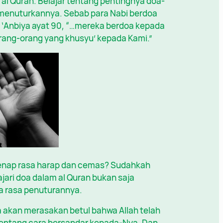
al Quran. Belajar tentang pentingnya doa-
 menuturkannya. Sebab para Nabi berdoa
 ‘Anbiya ayat 90, “…mereka berdoa kepada
ang-orang yang khusyu’ kepada Kami.”
egenap rasa harap dan cemas? Sudahkah
ari doa dalam al Quran bukan saja
a rasa penuturannya.
a akan merasakan betul bahwa Allah telah
entang cara bersandar kepada-Nya. Dan