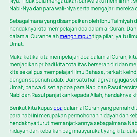
Nya. Tidak pula mengatakan bahwa aku memilih ini, se
Nabi-Nya dan para wali-Nya serta mengajari mereka c
Sebagaimana yang disampaikan oleh Ibnu Taimiyah d
hendaknya kita mempelajari doa dalam al Quran. Dan
dalam al Quran telah
menghimpun
tiga pilar; yaitu I
Umat.
Maka ketika kita mempelajari doa dalam al Quran, kit
menjadikan pribadi kita totalitas berserah diri dan 
kita sekaligus mempelajari Ilmu Bahasa, terkait ke
dengan sepenuh adab. Dan satu hal lagi yang juga se
Umat, bahwa di setiap doa para Nabi dan Rasul tersir
Nabi dan Rasul panjatkan kepada Allah, hendaknya ki
Berikut kita kupas
doa
dalam al Quran yang pernah di
para nabi ini merupakan permohonan hidayah dan keb
hendaknya turut memanjatkannya sebagaimana Nab
hidayah dan kebaikan bagi masyarakat yang kita dak