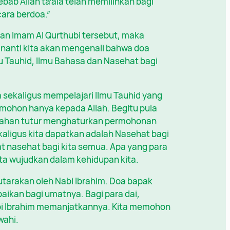
bab Allah ta’ala telah memilihkan bagi
ara berdoa.”
an Imam Al Qurthubi tersebut, maka
 nanti kita akan mengenali bahwa doa
lmu Tauhid, Ilmu Bahasa dan Nasehat bagi
a sekaligus mempelajari Ilmu Tauhid yang
memohon hanya kepada Allah. Begitu pula
indahan tutur menghaturkan permohonan
kaligus kita dapatkan adalah Nasehat bagi
at nasehat bagi kita semua. Apa yang para
ta wujudkan dalam kehidupan kita.
utarakan oleh Nabi Ibrahim. Doa bapak
aikan bagi umatnya. Bagi para dai,
i Ibrahim memanjatkannya. Kita memohon
wahi.