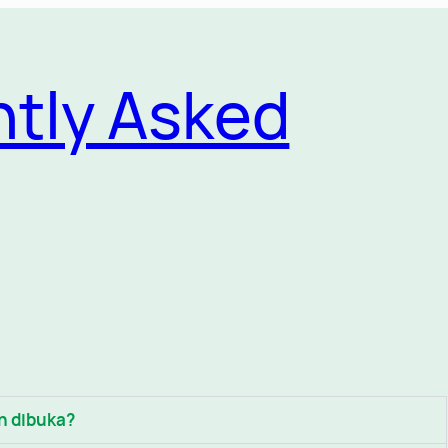
tly Asked
h dibuka?