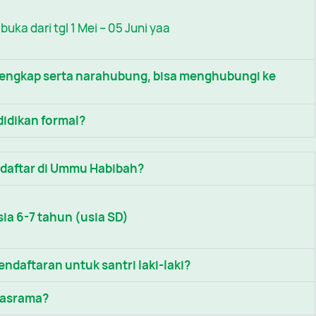
ka dari tgl 1 Mei – 05 Juni yaa
engkap serta narahubung, bisa menghubungi ke
idikan formal?
ndaftar di Ummu Habibah?
sia 6-7 tahun (usia SD)
ndaftaran untuk santri laki-laki?
i asrama?