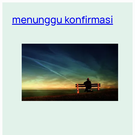
Lewati
ke
menunggu konfirmasi
konten