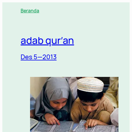
Lewati
Beranda
ke
konten
adab qur’an
Des 5—2013