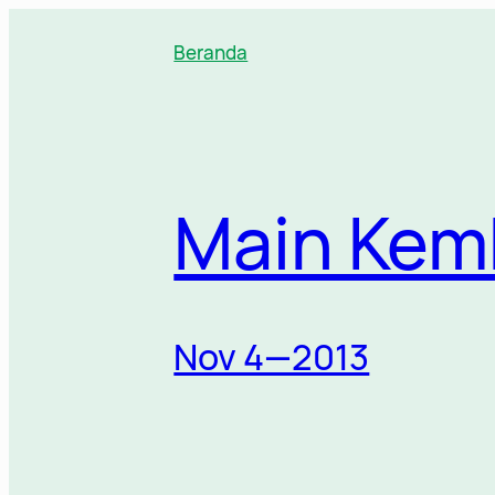
Lewati
ke
Beranda
konten
Main Kem
Nov 4—2013