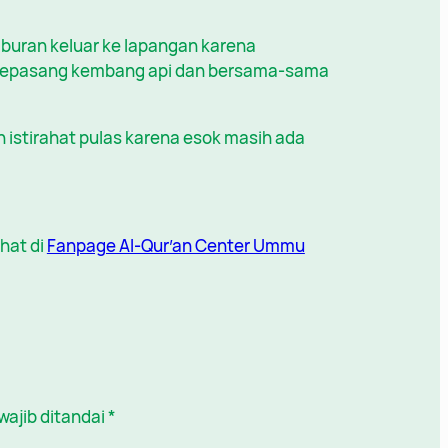
hamburan keluar ke lapangan karena
n sepasang kembang api dan bersama-sama
 istirahat pulas karena esok masih ada
hat di
Fanpage Al-Qur’an Center Ummu
wajib ditandai
*