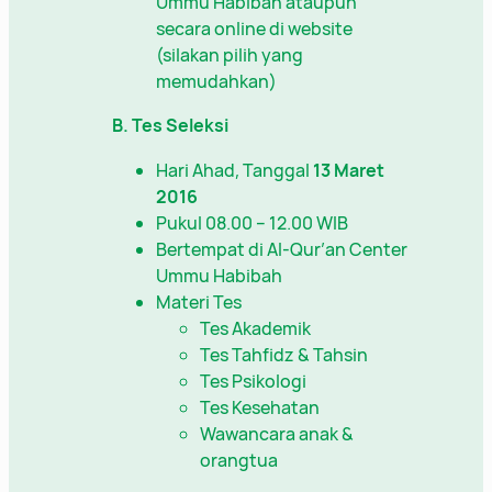
Ummu Habibah ataupun
secara online di website
(silakan pilih yang
memudahkan)
B. Tes Seleksi
Hari Ahad, Tanggal
13 Maret
2016
Pukul 08.00 – 12.00 WIB
Bertempat di Al-Qur’an Center
Ummu Habibah
Materi Tes
Tes Akademik
Tes Tahfidz & Tahsin
Tes Psikologi
Tes Kesehatan
Wawancara anak &
orangtua