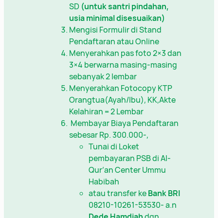
SD
(untuk santri pindahan,
usia minimal disesuaikan)
Mengisi Formulir di Stand
Pendaftaran atau Online
Menyerahkan pas foto 2×3 dan
3×4 berwarna masing-masing
sebanyak 2 lembar
Menyerahkan Fotocopy KTP
Orangtua(Ayah/Ibu), KK,Akte
Kelahiran = 2 Lembar
Membayar Biaya Pendaftaran
sebesar Rp. 300.000-,
Tunai di Loket
pembayaran PSB di Al-
Qur’an Center Ummu
Habibah
atau transfer ke
Bank BRI
08210-10261-53530- a.n
Dede Hamdiah
dgn