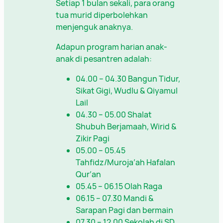
Setiap 1 bulan sekali, para orang
tua murid diperbolehkan
menjenguk anaknya.
Adapun program harian anak-
anak di pesantren adalah:
04.00 – 04.30 Bangun Tidur,
Sikat Gigi, Wudlu & Qiyamul
Lail
04.30 – 05.00 Shalat
Shubuh Berjamaah, Wirid &
Zikir Pagi
05.00 – 05.45
Tahfidz/Muroja’ah Hafalan
Qur’an
05.45 – 06.15 Olah Raga
06.15 – 07.30 Mandi &
Sarapan Pagi dan bermain
07.30 – 12.00 Sekolah di SD