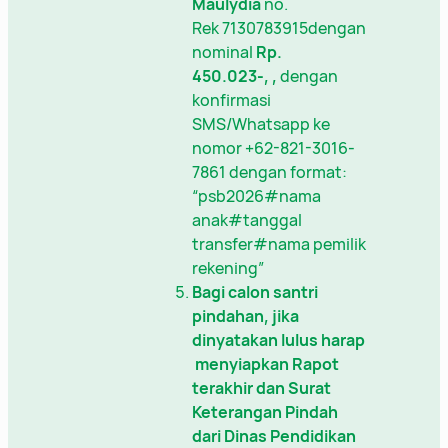
Maulydia
no.
Rek 7130783915dengan
nominal
Rp.
450.023-,
,
dengan
konfirmasi
SMS/Whatsapp ke
nomor +62-821-3016-
7861 dengan format:
“psb2026#nama
anak#tanggal
transfer#nama pemilik
rekening”
Bagi calon santri
pindahan, jika
dinyatakan lulus harap
menyiapkan Rapot
terakhir dan Surat
Keterangan Pindah
dari Dinas Pendidikan