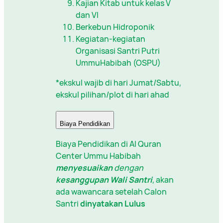
Kajian Kitab untuk kelas V
dan VI
Berkebun Hidroponik
Kegiatan-kegiatan
Organisasi Santri Putri
UmmuHabibah (OSPU)
*ekskul wajib di hari Jumat/Sabtu,
ekskul pilihan/plot di hari ahad
Biaya Pendidikan
Biaya Pendidikan di Al Quran
Center Ummu Habibah
menyesuaikan
dengan
kesanggupan Wali Santri
, akan
ada wawancara setelah Calon
Santri
dinyatakan Lulus