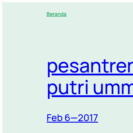
Lewati
ke
Beranda
konten
pesantren
putri um
Feb 6—2017