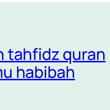
 tahfidz quran
mu habibah