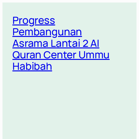
Lewati
ke
Progress
konten
Pembangunan
Asrama Lantai 2 Al
Quran Center Ummu
Habibah