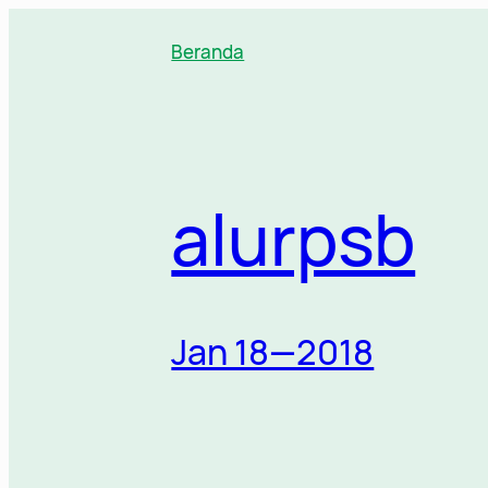
Lewati
ke
Beranda
konten
alurpsb
Jan 18—2018