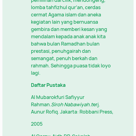
pemilihan dai cilik, mendongeng,
lomba tahfizhul qur’an, cerdas
cermat Agama islam dan aneka
kegiatan lain yang bernuansa
gembira dan memberi kesan yang
mendalam kepada anak anak kita
bahwa bulan Ramadhan bulan
prestasi, penuhgairah dan
semangat, penuh berkah dan
rahmah. Sehingga puasa tidak loyo
lagi.
Daftar Pustaka
Al Mubarokfuri Safiyyur
Rahman.
Siroh Nabawiyah.t
erj.
Aunur Rofiq. Jakarta: Robbani Press,
2005