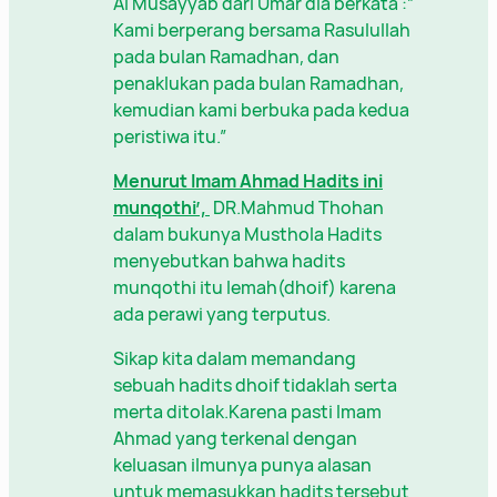
Al Musayyab dari Umar dia berkata :”
Kami berperang bersama Rasulullah
pada bulan Ramadhan, dan
penaklukan pada bulan Ramadhan,
kemudian kami berbuka pada kedua
peristiwa itu.”
Menurut Imam Ahmad Hadits ini
munqothi’,
DR.Mahmud Thohan
dalam bukunya Musthola Hadits
menyebutkan bahwa hadits
munqothi itu lemah(dhoif) karena
ada perawi yang terputus.
Sikap kita dalam memandang
sebuah hadits dhoif tidaklah serta
merta ditolak.Karena pasti Imam
Ahmad yang terkenal dengan
keluasan ilmunya punya alasan
untuk memasukkan hadits tersebut