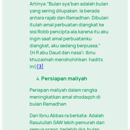
Artinya:”Bulan sya’ban adalah bulan
yang sering dilupakan. Ia berada
antara rajab dan Ramadhan. Dibulan
itulah amal perbuatan diangkat ke
sisi Robb pencipta ala.karena itu aku
ingin saat amal perbuatanku
diangkat, aku sedang berpuasa.”
(H.R abu Daud dan nasa’i. Ibnu
khuzaimah menshohihkan hadits
ini)
[3]
Persiapan maliyah
Periapan maliyah dalam rangka
meningkatkan amal shodaqoh di
bulan Ramadhan
Dari Ibnu Abbas ra berkata: Adalah
Rasulullah SAW lebih pemurah dari
semua orang, terlebih jika bulan