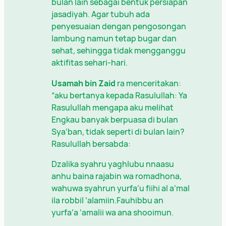
bulan lain sebagai bentuk persiapan
jasadiyah. Agar tubuh ada
penyesuaian dengan pengosongan
lambung namun tetap bugar dan
sehat, sehingga tidak mengganggu
aktifitas sehari-hari.
Usamah bin Zaid
ra menceritakan:
“aku bertanya kepada Rasulullah: Ya
Rasulullah mengapa aku melihat
Engkau banyak berpuasa di bulan
Sya’ban, tidak seperti di bulan lain?
Rasulullah bersabda:
Dzalika syahru yaghlubu nnaasu
anhu baina rajabin wa romadhona,
wahuwa syahrun yurfa’u fiihi al a’mal
ila robbil ‘alamiin.Fauhibbu an
yurfa’a ‘amalii wa ana shooimun.