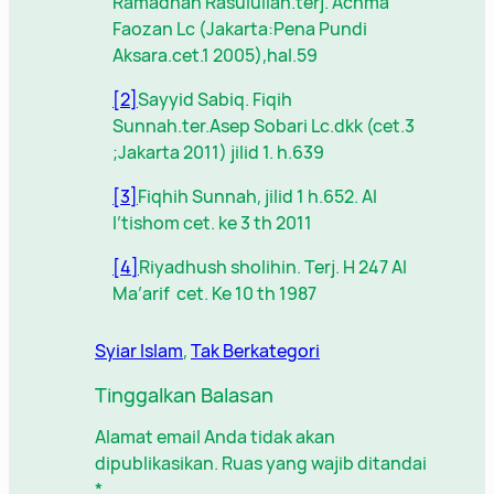
Ramadhan Rasulullah.terj. Achma
Faozan Lc (Jakarta:Pena Pundi
Aksara.cet.1 2005),hal.59
[2]
Sayyid Sabiq. Fiqih
Sunnah.ter.Asep Sobari Lc.dkk (cet.3
;Jakarta 2011) jilid 1. h.639
[3]
Fiqhih Sunnah, jilid 1 h.652. Al
I’tishom cet. ke 3 th 2011
[4]
Riyadhush sholihin. Terj. H 247 Al
Ma’arif cet. Ke 10 th 1987
Syiar Islam
, 
Tak Berkategori
Tinggalkan Balasan
Alamat email Anda tidak akan
dipublikasikan.
Ruas yang wajib ditandai
*