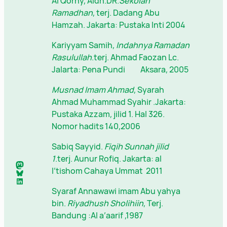
Al Qorny, Aidh.DR.
Sekolah
Ramadhan
, terj. Dadang Abu
Hamzah. Jakarta: Pustaka Inti 2004
Kariyyam Samih,
Indahnya Ramadan
Rasulullah
.terj. Ahmad Faozan Lc.
Jalarta: Pena Pundi Aksara, 2005
Musnad Imam Ahmad
, Syarah
Ahmad Muhammad Syahir .Jakarta:
Pustaka Azzam, jilid 1. Hal 326.
Nomor hadits 140,2006
Sabiq Sayyid.
Fiqih Sunnah jilid
1
.terj. Aunur Rofiq. Jakarta: al
Mastodon
I’tishom Cahaya Ummat 2011
Bluesky
LinkedIn
Syaraf Annawawi imam Abu yahya
bin.
Riyadhush Sholihiin
, Terj.
Bandung :Al a’aarif ,1987