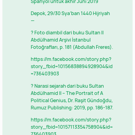
Spanyol untuk akhir Juni 2019
Depok, 29/30 Sya’ban 1440 Hijriyah
—
? Foto diambil dari buku Sultan II
Abdülhamid Arşivi İstanbul
Fotoğrafları, p. 181 (Abdullah Freres).
https://m.facebook.com/story.php?
story_fbid=10156838894928904&id
=736403903
? Narasi sejarah dari buku Sultan
Abdülhamid II – The Portrait of A
Political Genius, Dr. Raşit Gündoğdu,
Rumuz Publishing: 2019, pp. 186-187.
https://m.facebook.com/story.php?
story_fbid=10157113354758904&id=
736403903