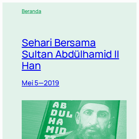
Lewati
Beranda
ke
konten
Sehari Bersama
Sultan Abdülhamid II
Han
Mei 5—2019