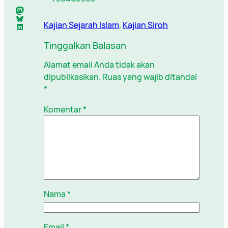
Mastodon
Bluesky
Kajian Sejarah Islam
, 
Kajian Siroh
LinkedIn
Tinggalkan Balasan
Alamat email Anda tidak akan
dipublikasikan.
Ruas yang wajib ditandai
*
Komentar
*
Nama
*
Email
*