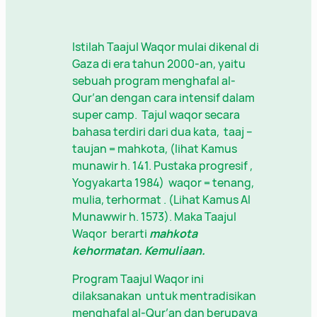
Istilah Taajul Waqor mulai dikenal di
Gaza di era tahun 2000-an, yaitu
sebuah program menghafal al-
Qur’an dengan cara intensif dalam
super camp. Tajul waqor secara
bahasa terdiri dari dua kata, taaj –
taujan = mahkota, (lihat Kamus
munawir h. 141. Pustaka progresif ,
Yogyakarta 1984) waqor = tenang,
mulia, terhormat . (Lihat Kamus Al
Munawwir h. 1573). Maka Taajul
Waqor berarti
mahkota
kehormatan. Kemuliaan.
Program Taajul Waqor ini
dilaksanakan untuk mentradisikan
menghafal al-Qur’an dan berupaya