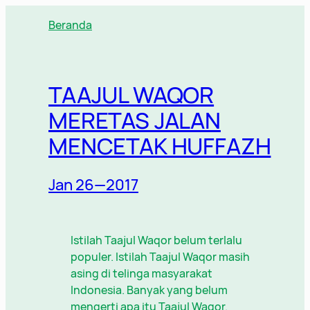
Lewati
Beranda
ke
konten
TAAJUL WAQOR
MERETAS JALAN
MENCETAK HUFFAZH
Jan 26—2017
Istilah Taajul Waqor belum terlalu
populer. Istilah Taajul Waqor masih
asing di telinga masyarakat
Indonesia. Banyak yang belum
mengerti apa itu Taajul Waqor.