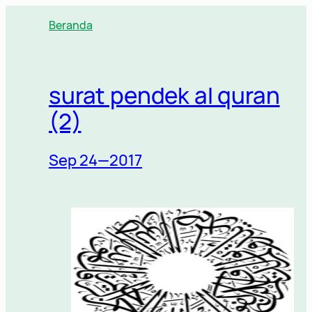
Lewati
Beranda
ke
konten
surat pendek al quran
(2)
Sep 24—2017