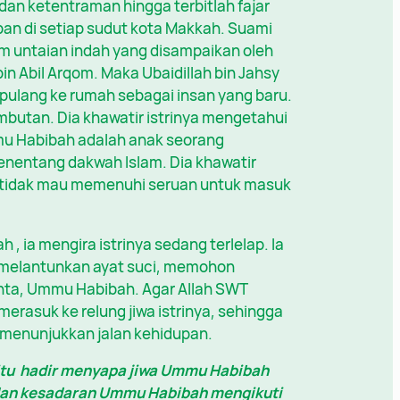
an ketentraman hingga terbitlah fajar
pan di setiap sudut kota Makkah. Suami
m untaian indah yang disampaikan oleh
 Abil Arqom. Maka Ubaidillah bin Jahsy
lang ke rumah sebagai insan yang baru.
mbutan. Dia khawatir istrinya mengetahui
mu Habibah adalah anak seorang
enentang dakwah Islam. Dia khawatir
n tidak mau memenuhi seruan untuk masuk
, ia mengira istrinya sedang terlelap. Ia
 melantunkan ayat suci, memohon
cinta, Ummu Habibah. Agar Allah SWT
rasuk ke relung jiwa istrinya, sehingga
 menunjukkan jalan kehidupan.
 itu hadir menyapa jiwa Ummu Habibah
 dan kesadaran Ummu Habibah mengikuti