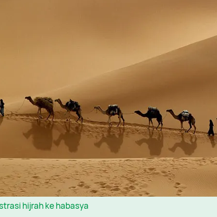
ustrasi hijrah ke habasya