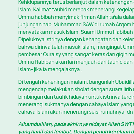
Kehidupannya terus berlanjut dalam ketenangan d
Islam. Kalimat tauhid merebak menerangi kegela
Ummu habibah menyimak firman Allah ta’ala dala
junjungan nabi Muhammad SAW di rumah Arqom bin
menyatakan masuk Islam. Suami Ummu Habibah pu
Dipeluknya istrinya dengan kehangatan dan kele
bahwa dirinya telah masuk Islam, mengingat Um
pembesar Quraisy yang sangat keras dan gigih m
Ummu Habibah akan lari menjauh dari tauhid da
Islam- jika ia mengajaknya .
Di tengah keheningan malam, bangunlah Ubaidillah 
mengendap melakukan sholat dengan suara lirih
bimbingan dan taufik hidayah untuk istrinya ter
menerangi sukmanya dengan cahaya Islam yang me
cahaya Islam akan menerangi seisi rumahnya, dn
Alhamdulillah, pada akhirnya hidayat Allah SWT
yang hanif dan lembut. Dengan penuh kerelaan