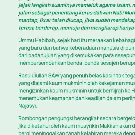
jejak langkah suaminya memeluk agama Islam, 
jalan sebagai penentang keras dakwah Nabi Muh
mantap, ikrar telah diucap, jiwa sudah mendekap
terasa berderap, memuja dan mengharap hanya
Ummu Habibah, sejak hari itu meraakan kebahagi
yang baru dan bahwa keberadaan manusia di bumi
dari pada tujuan yang dikemukakan para sesepuh
mempersembahkan benda-benda sesajen berupa 
Rasululullah SAW yang penuh belas kasih tak teg
yang dialami kaum mukminin oleh kekejaman musyri
mengizinkan kaum mukminin untuk berhijrah ke H
menemukan keamanan dan keadilan dalam perlin
Najasyi.
Rombongan pengungsi berangkat secara bergelo
jika diketahui oleh kaum musyrikin Makkah akan d
pergi meninggalkan tanah kelahiran mereka deng