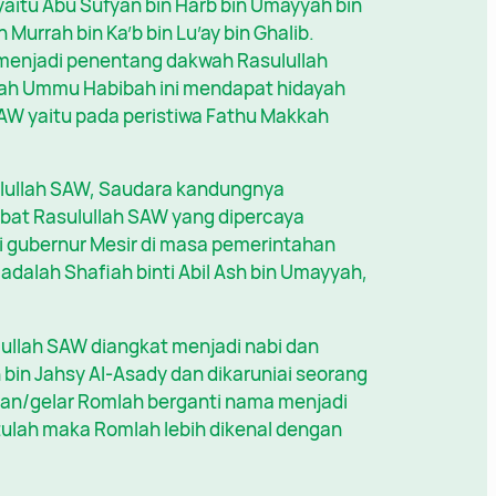
aitu Abu Sufyan bin Harb bin Umayyah bin
 Murrah bin Ka’b bin Lu’ay bin Ghalib.
menjadi penentang dakwah Rasulullah
yah Ummu Habibah ini mendapat hidayah
SAW yaitu pada peristiwa Fathu Makkah
ullah SAW, Saudara kandungnya
bat Rasulullah SAW yang dipercaya
i gubernur Mesir di masa pemerintahan
alah Shafiah binti Abil Ash bin Umayyah,
ullah SAW diangkat menjadi nabi dan
bin Jahsy Al-Asady dan dikaruniai seorang
lukan/gelar Romlah berganti nama menjadi
tulah maka Romlah lebih dikenal dengan