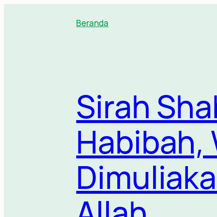
Lewati
ke
Beranda
konten
Sirah Sh
Habibah, 
Dimuliaka
Allah