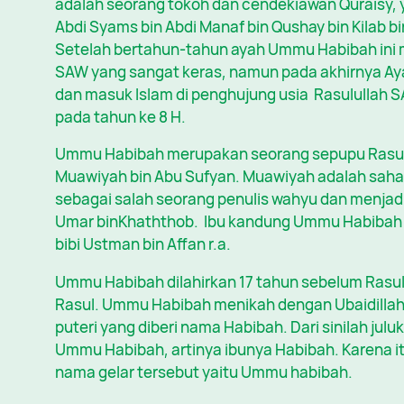
adalah seorang tokoh dan cendekiawan Quraisy, y
Abdi Syams bin Abdi Manaf bin Qushay bin Kilab bin
Setelah bertahun-tahun ayah Ummu Habibah ini 
SAW yang sangat keras, namun pada akhirnya A
dan masuk Islam di penghujung usia Rasulullah 
pada tahun ke 8 H.
Ummu Habibah merupakan seorang sepupu Rasul
Muawiyah bin Abu Sufyan. Muawiyah adalah saha
sebagai salah seorang penulis wahyu dan menjad
Umar binKhaththob. Ibu kandung Ummu Habibah ad
bibi Ustman bin Affan r.a.
Ummu Habibah dilahirkan 17 tahun sebelum Rasul
Rasul. Ummu Habibah menikah dengan Ubaidillah 
puteri yang diberi nama Habibah. Dari sinilah ju
Ummu Habibah, artinya ibunya Habibah. Karena i
nama gelar tersebut yaitu Ummu habibah.