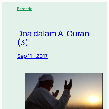
Lewati
Beranda
ke
konten
Doa dalam Al Quran
(3)
Sep 11—2017