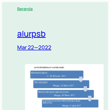
Lewati
Beranda
ke
konten
alurpsb
Mar 22—2022